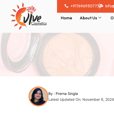
Skip
Post
+917696930773
Info
to
navigation
content
Home
About Us
O
By :
Prerna Singla
Latest Updated On: November 6, 2024