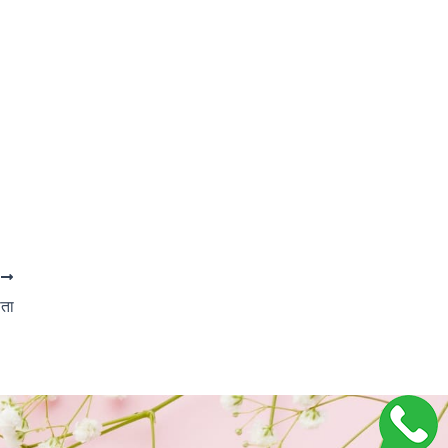
T
ाता