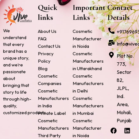
Quick
Important
Contact
links
Links
Details
We
About Us
Cosmetic
+9176969
understand
FAQ
Manufacturer
Info@vive
that every
Contact Us
in Noida
brand has a
Privacy
Cosmetic
Plot No.
unique story,
Policy
Manufacturers
773,
and we’re
Blog
in Uttarakhand
passionate
Sector
Cosmetic
Cosmetic
about
82,
Companies
Manufacturers
bringing that
JLPL,
Cosmetic
in Delhi
story to life
Ind.
Manufacturers
Cosmetic
through high-
Area,
quality,
in India
Manufacturers
Mohali,
customized products.
Private Label
in Mumbai
Punjab
Cosmetic
Cosmetic
F
P
I
L
X
Manufacturers
Manufacturer
a
i
n
i
-
Third Party
in Noida