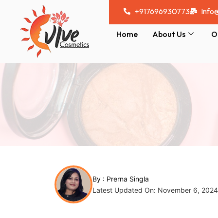
Skip
Post
+917696930773
Info
to
navigation
content
Home
About Us
O
By :
Prerna Singla
Latest Updated On: November 6, 2024