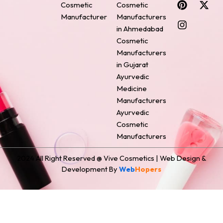
Cosmetic
Cosmetic
e
t
t
k
w
Manufacturer
Manufacturers
b
e
a
e
i
o
r
g
d
t
in Ahmedabad
o
e
r
i
t
Cosmetic
k
s
a
n
e
Manufacturers
t
m
r
in Gujarat
Ayurvedic
Medicine
Manufacturers
Ayurvedic
Cosmetic
Manufacturers
2024 All Right Reserved @ Vive Cosmetics | Web Design &
Development By
Web
Hopers