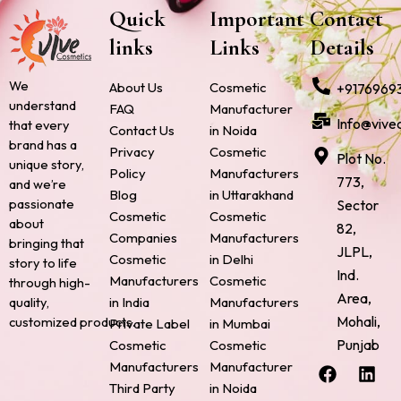
Quick
Important
Contact
links
Links
Details
We
About Us
Cosmetic
+9176969
understand
FAQ
Manufacturer
Info@vive
that every
Contact Us
in Noida
brand has a
Privacy
Cosmetic
Plot No.
unique story,
Policy
Manufacturers
773,
and we’re
Blog
in Uttarakhand
passionate
Sector
Cosmetic
Cosmetic
about
82,
Companies
Manufacturers
bringing that
JLPL,
Cosmetic
in Delhi
story to life
Ind.
Manufacturers
Cosmetic
through high-
Area,
quality,
in India
Manufacturers
Mohali,
customized products.
Private Label
in Mumbai
Punjab
Cosmetic
Cosmetic
F
P
I
L
X
Manufacturers
Manufacturer
a
i
n
i
-
Third Party
in Noida
c
n
s
n
t