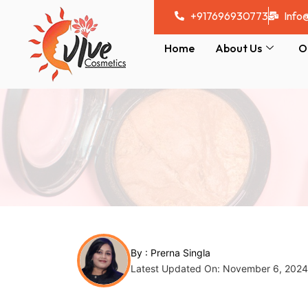
Skip
Post
+917696930773
Info
to
navigation
content
Home
About Us
O
By :
Prerna Singla
Latest Updated On: November 6, 2024