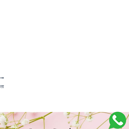
T
ाता