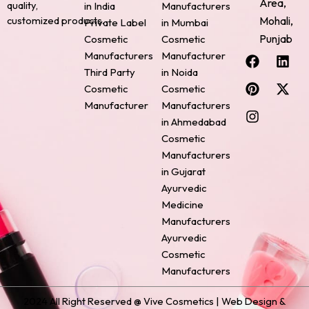
Area,
quality,
in India
Manufacturers
Mohali,
customized products.
Private Label
in Mumbai
Punjab
Cosmetic
Cosmetic
F
P
I
L
X
Manufacturers
Manufacturer
a
i
n
i
-
Third Party
in Noida
c
n
s
n
t
Cosmetic
Cosmetic
e
t
t
k
w
Manufacturer
Manufacturers
b
e
a
e
i
o
r
g
d
t
in Ahmedabad
o
e
r
i
t
Cosmetic
k
s
a
n
e
Manufacturers
t
m
r
in Gujarat
Ayurvedic
Medicine
Manufacturers
Ayurvedic
Cosmetic
Manufacturers
2024 All Right Reserved @ Vive Cosmetics | Web Design &