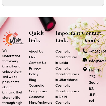
Quick
Important
Contact
links
Links
Details
We
About Us
Cosmetic
+9176969
understand
FAQ
Manufacturer
Info@vive
that every
Contact Us
in Noida
brand has a
Privacy
Cosmetic
Plot No.
unique story,
Policy
Manufacturers
773,
and we’re
Blog
in Uttarakhand
passionate
Sector
Cosmetic
Cosmetic
about
82,
Companies
Manufacturers
bringing that
JLPL,
Cosmetic
in Delhi
story to life
Ind.
Manufacturers
Cosmetic
through high-