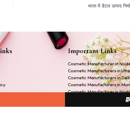
भारत में डेंटल उत्पाद निर्म
inks
Important Links
Cosmetic Manufacturer in Noid
Cosmetic Manufacturers in Utt
Cosmetic Manufacturers in Delh
icy
Cosmetic Manufacturers in Mu
Cosmetic Manufacturer in Noid
Companies
Cosmetic Manufacturers in Ah
anufacturers in India
Cosmetic Manufacturers in Guja
bel Cosmetic Manufacturers
Ayurvedic Medicine Manufactur
y Cosmetic Manufacturer
Ayurvedic Cosmetic Manufactur