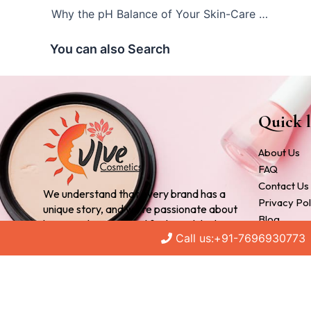
Why the pH Balance of Your Skin-Care Products Matters So Much?
You can also Search
Quick l
About Us
FAQ
Contact Us
We understand that every brand has a
Privacy Pol
unique story, and we’re passionate about
Blog
bringing that story to life through high-
Cosmetic 
Call us:+91-7696930773
quality, customized products.
Cosmetic M
Private La
Third Part