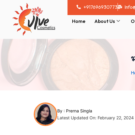
Skip
Post
+917696930773
Info
to
navigation
content
Home
About Us
O
भ
H
By :
Prerna Singla
Latest Updated On: February 22, 2024