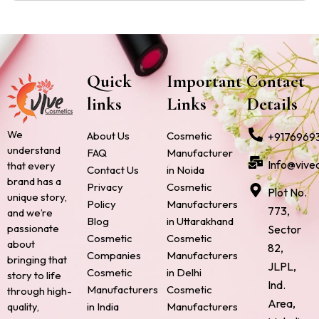
Quick
Important
Contact
links
Links
Details
We
About Us
Cosmetic
+9176969
understand
FAQ
Manufacturer
Info@vive
that every
Contact Us
in Noida
brand has a
Privacy
Cosmetic
Plot No.
unique story,
Policy
Manufacturers
773,
and we’re
Blog
in Uttarakhand
passionate
Sector
Cosmetic
Cosmetic
about
82,
Companies
Manufacturers
bringing that
JLPL,
Cosmetic
in Delhi
story to life
Ind.
Manufacturers
Cosmetic
through high-
Area,
quality,
in India
Manufacturers