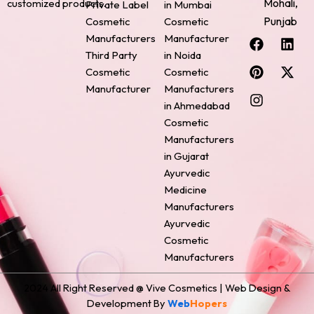
Mohali,
customized products.
Private Label
in Mumbai
Punjab
Cosmetic
Cosmetic
F
P
I
L
X
Manufacturers
Manufacturer
a
i
n
i
-
Third Party
in Noida
c
n
s
n
t
Cosmetic
Cosmetic
e
t
t
k
w
Manufacturer
Manufacturers
b
e
a
e
i
o
r
g
d
t
in Ahmedabad
o
e
r
i
t
Cosmetic
k
s
a
n
e
Manufacturers
t
m
r
in Gujarat
Ayurvedic
Medicine
Manufacturers
Ayurvedic
Cosmetic
Manufacturers
2024 All Right Reserved @ Vive Cosmetics | Web Design &
Development By
Web
Hopers