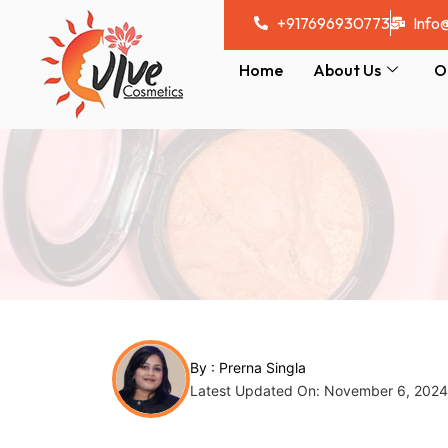
Skip
Post
+917696930773
Info
to
navigation
content
Home
About Us
O
By :
Prerna Singla
Latest Updated On: November 6, 2024