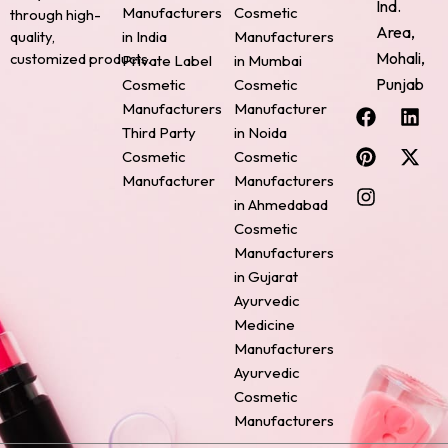
Ind.
Manufacturers
Cosmetic
through high-
Area,
quality,
in India
Manufacturers
Mohali,
customized products.
Private Label
in Mumbai
Punjab
Cosmetic
Cosmetic
F
P
I
L
X
Manufacturers
Manufacturer
a
i
n
i
-
Third Party
in Noida
c
n
s
n
t
Cosmetic
Cosmetic
e
t
t
k
w
Manufacturer
Manufacturers
b
e
a
e
i
o
r
g
d
t
in Ahmedabad
o
e
r
i
t
Cosmetic
k
s
a
n
e
Manufacturers
t
m
r
in Gujarat
Ayurvedic
Medicine
Manufacturers
Ayurvedic
Cosmetic
Manufacturers