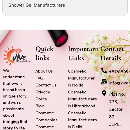
Shower Gel Manufacturers
Quick
Important
Contact
links
Links
Details
We
About Us
Cosmetic
+9176969
understand
FAQ
Manufacturer
Info@vive
that every
Contact Us
in Noida
brand has a
Privacy
Cosmetic
Plot No.
unique story,
Policy
Manufacturers
773,
and we’re
Blog
in Uttarakhand
passionate
Sector
Cosmetic
Cosmetic
about
82,
Companies
Manufacturers
bringing that
JLPL,
Cosmetic
in Delhi
story to life