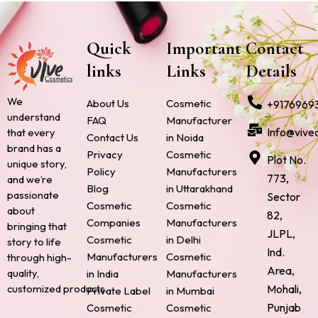
Quick
Important
Contact
links
Links
Details
We
About Us
Cosmetic
+9176969
understand
FAQ
Manufacturer
Info@vive
that every
Contact Us
in Noida
brand has a
Privacy
Cosmetic
Plot No.
unique story,
Policy
Manufacturers
773,
and we’re
Blog
in Uttarakhand
passionate
Sector
Cosmetic
Cosmetic
about
82,
Companies
Manufacturers
bringing that
JLPL,
Cosmetic
in Delhi
story to life
Ind.
Manufacturers
Cosmetic
through high-
Area,
quality,
in India
Manufacturers
Mohali,
customized products.
Private Label
in Mumbai
Punjab
Cosmetic
Cosmetic