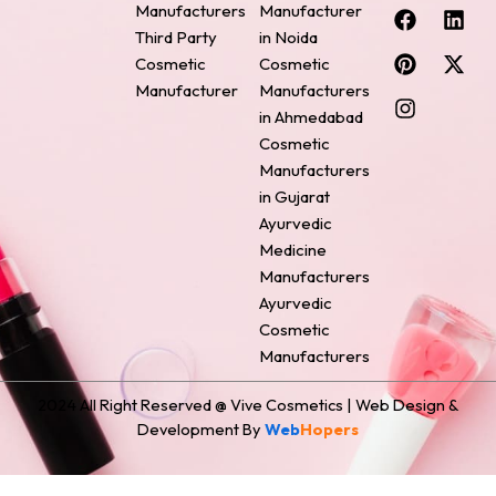
F
P
I
L
X
Manufacturers
Manufacturer
a
i
n
i
-
Third Party
in Noida
c
n
s
n
t
Cosmetic
Cosmetic
e
t
t
k
w
Manufacturer
Manufacturers
b
e
a
e
i
o
r
g
d
t
in Ahmedabad
o
e
r
i
t
Cosmetic
k
s
a
n
e
Manufacturers
t
m
r
in Gujarat
Ayurvedic
Medicine
Manufacturers
Ayurvedic
Cosmetic
Manufacturers
2024 All Right Reserved @ Vive Cosmetics | Web Design &
Development By
Web
Hopers