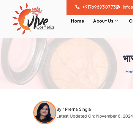
Skip
Post
+917696930773
Info
to
navigation
content
Home
About Us
O
भार
Ho
By :
Prerna Singla
Latest Updated On: November 6, 2024