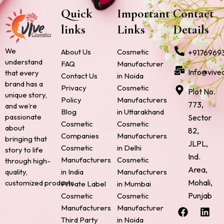
Quick
Important
Contact
links
Links
Details
We
About Us
Cosmetic
+9176969
understand
FAQ
Manufacturer
Info@vive
that every
Contact Us
in Noida
brand has a
Privacy
Cosmetic
Plot No.
unique story,
Policy
Manufacturers
773,
and we’re
Blog
in Uttarakhand
passionate
Sector
Cosmetic
Cosmetic
about
82,
Companies
Manufacturers
bringing that
JLPL,
Cosmetic
in Delhi
story to life
Ind.
Manufacturers
Cosmetic
through high-
Area,
quality,
in India
Manufacturers
Mohali,
customized products.
Private Label
in Mumbai
Punjab
Cosmetic
Cosmetic
F
P
I
L
X
Manufacturers
Manufacturer
a
i
n
i
-
Third Party
in Noida