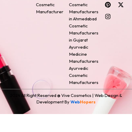
c
n
s
n
t
Cosmetic
Cosmetic
e
t
t
k
w
Manufacturer
Manufacturers
b
e
a
e
i
o
r
g
d
t
in Ahmedabad
o
e
r
i
t
Cosmetic
k
s
a
n
e
Manufacturers
t
m
r
in Gujarat
Ayurvedic
Medicine
Manufacturers
Ayurvedic
Cosmetic
Manufacturers
2024 All Right Reserved @ Vive Cosmetics | Web Design &
Development By
Web
Hopers